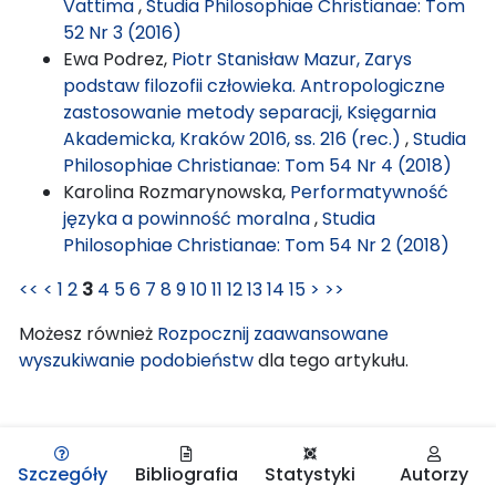
Vattima
,
Studia Philosophiae Christianae: Tom
52 Nr 3 (2016)
Ewa Podrez,
Piotr Stanisław Mazur, Zarys
podstaw filozofii człowieka. Antropologiczne
zastosowanie metody separacji, Księgarnia
Akademicka, Kraków 2016, ss. 216 (rec.)
,
Studia
Philosophiae Christianae: Tom 54 Nr 4 (2018)
Karolina Rozmarynowska,
Performatywność
języka a powinność moralna
,
Studia
Philosophiae Christianae: Tom 54 Nr 2 (2018)
<<
<
1
2
3
4
5
6
7
8
9
10
11
12
13
14
15
>
>>
Możesz również
Rozpocznij zaawansowane
wyszukiwanie podobieństw
dla tego artykułu.
Szczegóły
Bibliografia
Statystyki
Autorzy