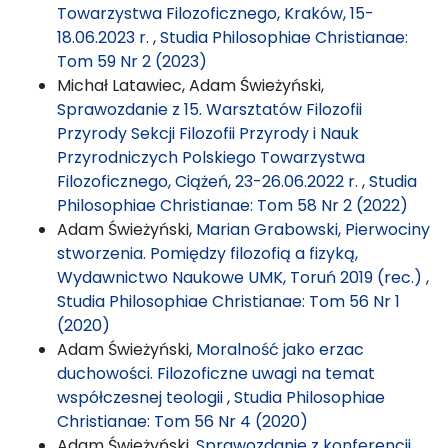
Towarzystwa Filozoficznego, Kraków, 15-
18.06.2023 r.
,
Studia Philosophiae Christianae:
Tom 59 Nr 2 (2023)
Michał Latawiec, Adam Świeżyński,
Sprawozdanie z 15. Warsztatów Filozofii
Przyrody Sekcji Filozofii Przyrody i Nauk
Przyrodniczych Polskiego Towarzystwa
Filozoficznego, Ciążeń, 23-26.06.2022 r.
,
Studia
Philosophiae Christianae: Tom 58 Nr 2 (2022)
Adam Świeżyński,
Marian Grabowski, Pierwociny
stworzenia. Pomiędzy filozofią a fizyką,
Wydawnictwo Naukowe UMK, Toruń 2019 (rec.)
,
Studia Philosophiae Christianae: Tom 56 Nr 1
(2020)
Adam Świeżyński,
Moralność jako erzac
duchowości. Filozoficzne uwagi na temat
współczesnej teologii
,
Studia Philosophiae
Christianae: Tom 56 Nr 4 (2020)
Adam Świeżyński,
Sprawozdanie z konferencji