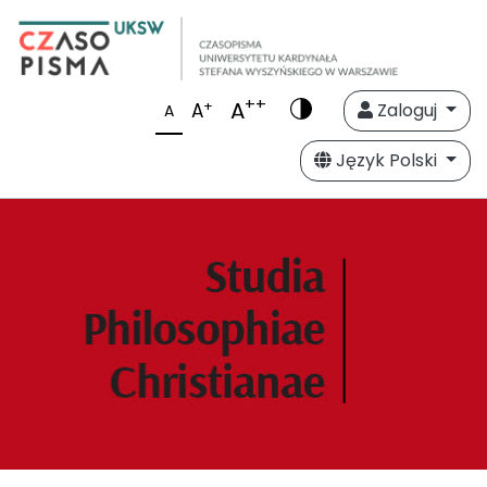
++
A
+
A
Zaloguj
A
Język Polski