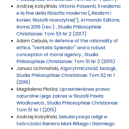
Andrzej Kobyliński,
Vittorio Possenti, Il realismo
e la fine della filosofia moderna („Realizm i
koniec filozofii nowożytnej”), Armando Editore,
Roma 2016 (rec.)
,
Studia Philosophiae
Christianae: Tom 53 Nr 2 (2017)
Adam Cebula,
In defence of the rationality of
ethics. "Veritatis Splendor" and a robust
conception of moral agency
,
Studia
Philosophiae Christianae: Tom 51 Nr 2 (2015)
Janusz Uchmański,
Algorytmiczność biologii
,
Studia Philosophiae Christianae: Tom 52 Nr 1
(2016)
Magdalena Płotka,
Uprawnieniowe prawo
naturalne i jego zakres w filozofii Pawła
Włodkowica
,
Studia Philosophiae Christianae:
Tom 51 Nr 1 (2015)
Andrzej Kobyliński,
Sekularyzacja religii w
twórczości Rainera Marii Rilkego i Gianniego