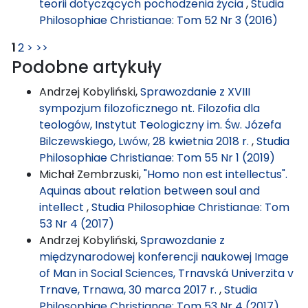
teorii dotyczących pochodzenia życia
,
Studia
Philosophiae Christianae: Tom 52 Nr 3 (2016)
1
2
>
>>
Podobne artykuły
Andrzej Kobyliński,
Sprawozdanie z XVIII
sympozjum filozoficznego nt. Filozofia dla
teologów, Instytut Teologiczny im. Św. Józefa
Bilczewskiego, Lwów, 28 kwietnia 2018 r.
,
Studia
Philosophiae Christianae: Tom 55 Nr 1 (2019)
Michał Zembrzuski,
"Homo non est intellectus".
Aquinas about relation between soul and
intellect
,
Studia Philosophiae Christianae: Tom
53 Nr 4 (2017)
Andrzej Kobyliński,
Sprawozdanie z
międzynarodowej konferencji naukowej Image
of Man in Social Sciences, Trnavská Univerzita v
Trnave, Trnawa, 30 marca 2017 r.
,
Studia
Philosophiae Christianae: Tom 53 Nr 4 (2017)