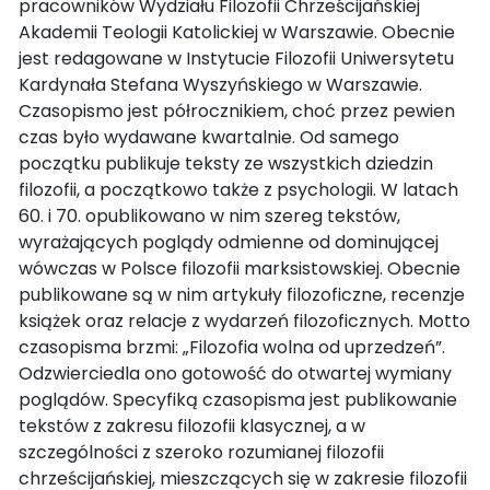
pracowników Wydziału Filozofii Chrześcijańskiej
Akademii Teologii Katolickiej w Warszawie. Obecnie
jest redagowane w Instytucie Filozofii Uniwersytetu
Kardynała Stefana Wyszyńskiego w Warszawie.
Czasopismo jest półrocznikiem, choć przez pewien
czas było wydawane kwartalnie. Od samego
początku publikuje teksty ze wszystkich dziedzin
filozofii, a początkowo także z psychologii. W latach
60. i 70. opublikowano w nim szereg tekstów,
wyrażających poglądy odmienne od dominującej
wówczas w Polsce filozofii marksistowskiej. Obecnie
publikowane są w nim artykuły filozoficzne, recenzje
książek oraz relacje z wydarzeń filozoficznych. Motto
czasopisma brzmi: „Filozofia wolna od uprzedzeń”.
Odzwierciedla ono gotowość do otwartej wymiany
poglądów. Specyfiką czasopisma jest publikowanie
tekstów z zakresu filozofii klasycznej, a w
szczególności z szeroko rozumianej filozofii
chrześcijańskiej, mieszczących się w zakresie filozofii