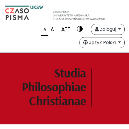
++
A
+
A
Zaloguj
A
Język Polski