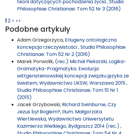
teorii dotyczących pochodzenia życia
,
Studia
Philosophiae Christianae: Tom 52 Nr 3 (2016)
1
2
>
>>
Podobne artykuły
Adam Grzegorzyca,
Eriugeny ontologiczna
koncepcja rzeczywistości
,
Studia Philosophiae
Christianae: Tom 52 Nr 2 (2016)
Marek Porwolik,
(rec.) Michał Piekarski, Logika-
Gramatyka-Pragmatyka. Ewolucja
wittgensteinowskiej koncepcji związku języka ze
światem, Wydawnictwo UKSW, Warszawa 2015
,
Studia Philosophiae Christianae: Tom 51 Nr 1
(2015)
Jacek Grzybowski,
Richard Swinburne, Czy
Jezus był Bogiem?, tłum. Małgorzata
Wiertlewska, Wydawnictwo Uniwersytetu
Kazimierza Wielkiego, Bydgoszcz 2014 (rec.)
,
Studia Philosophiae Christianae: Tom 54 Nr 4