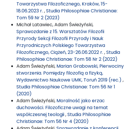
Towarzystwa Filozoficznego, Kraków, 15-
18.06.2023 r.
,
Studia Philosophiae Christianae:
Tom 59 Nr 2 (2023)
Michał Latawiec, Adam Świeżyński,
Sprawozdanie z 15. Warsztatów Filozofii
Przyrody Sekcji Filozofii Przyrody i Nauk
Przyrodniczych Polskiego Towarzystwa
Filozoficznego, Ciążeń, 23-26.06.2022 r.
,
Studia
Philosophiae Christianae: Tom 58 Nr 2 (2022)
Adam Świeżyński,
Marian Grabowski, Pierwociny
stworzenia. Pomiędzy filozofią a fizyką,
Wydawnictwo Naukowe UMK, Toruń 2019 (rec.)
,
Studia Philosophiae Christianae: Tom 56 Nr 1
(2020)
Adam Świeżyński,
Moralność jako erzac
duchowości. Filozoficzne uwagi na temat
współczesnej teologii
,
Studia Philosophiae
Christianae: Tom 56 Nr 4 (2020)
Adam Świeżyński,
Sprawozdanie z konferencji