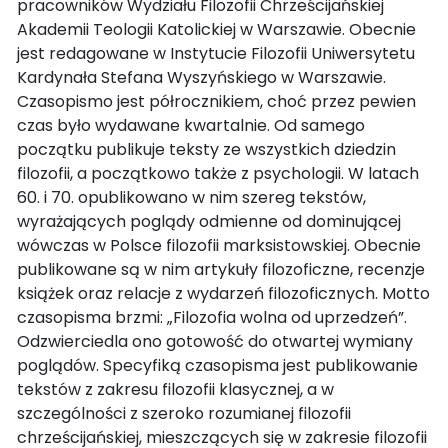
pracowników Wydziału Filozofii Chrześcijańskiej
Akademii Teologii Katolickiej w Warszawie. Obecnie
jest redagowane w Instytucie Filozofii Uniwersytetu
Kardynała Stefana Wyszyńskiego w Warszawie.
Czasopismo jest półrocznikiem, choć przez pewien
czas było wydawane kwartalnie. Od samego
początku publikuje teksty ze wszystkich dziedzin
filozofii, a początkowo także z psychologii. W latach
60. i 70. opublikowano w nim szereg tekstów,
wyrażających poglądy odmienne od dominującej
wówczas w Polsce filozofii marksistowskiej. Obecnie
publikowane są w nim artykuły filozoficzne, recenzje
książek oraz relacje z wydarzeń filozoficznych. Motto
czasopisma brzmi: „Filozofia wolna od uprzedzeń”.
Odzwierciedla ono gotowość do otwartej wymiany
poglądów. Specyfiką czasopisma jest publikowanie
tekstów z zakresu filozofii klasycznej, a w
szczególności z szeroko rozumianej filozofii
chrześcijańskiej, mieszczących się w zakresie filozofii