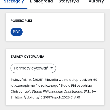
Szczegóły
Bibliografia
Statystyki
Autorzy
POBIERZ PLIKI
PDF
ZASADY CYTOWANIA
Formaty cytowań
Świeżyński, A. (2025). Filozofia wolna od uprzedzeń. 60
lat czasopisma filozoficznego "Studia Philosophiae
Christianae".
Studia Philosophiae Christianae
,
61
(1), 9–
31. https://doi.org/10.21697/spch.2025.61.A.01