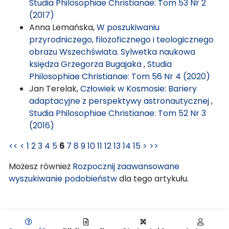
Studia Philosophiae Christianae: Tom 53 Nr 2
(2017)
Anna Lemańska,
W poszukiwaniu
przyrodniczego, filozoficznego i teologicznego
obrazu Wszechświata. Sylwetka naukowa
księdza Grzegorza Bugajaka
,
Studia
Philosophiae Christianae: Tom 56 Nr 4 (2020)
Jan Terelak,
Człowiek w Kosmosie: Bariery
adaptacyjne z perspektywy astronautycznej
,
Studia Philosophiae Christianae: Tom 52 Nr 3
(2016)
<<
<
1
2
3
4
5
6
7
8
9
10
11
12
13
14
15
>
>>
Możesz również
Rozpocznij zaawansowane
wyszukiwanie podobieństw
dla tego artykułu.