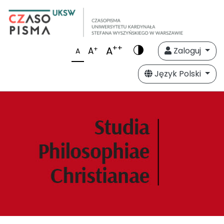
++
A
+
A
Zaloguj
A
Język Polski