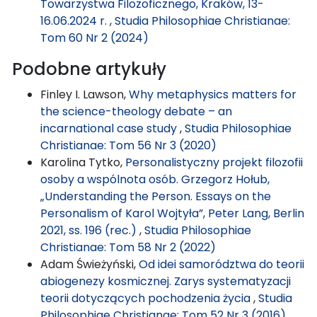
Towarzystwa Filozoficznego, Kraków, 13-
16.06.2024 r.
,
Studia Philosophiae Christianae:
Tom 60 Nr 2 (2024)
Podobne artykuły
Finley I. Lawson,
Why metaphysics matters for
the science-theology debate – an
incarnational case study
,
Studia Philosophiae
Christianae: Tom 56 Nr 3 (2020)
Karolina Tytko,
Personalistyczny projekt filozofii
osoby a wspólnota osób. Grzegorz Hołub,
„Understanding the Person. Essays on the
Personalism of Karol Wojtyła”, Peter Lang, Berlin
2021, ss. 196 (rec.)
,
Studia Philosophiae
Christianae: Tom 58 Nr 2 (2022)
Adam Świeżyński,
Od idei samorództwa do teorii
abiogenezy kosmicznej. Zarys systematyzacji
teorii dotyczących pochodzenia życia
,
Studia
Philosophiae Christianae: Tom 52 Nr 3 (2016)