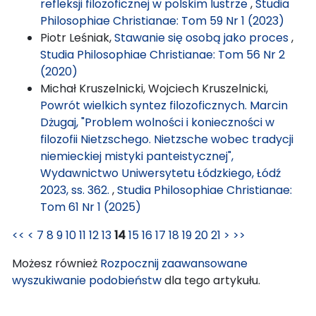
refleksji filozoficznej w polskim lustrze
,
Studia
Philosophiae Christianae: Tom 59 Nr 1 (2023)
Piotr Leśniak,
Stawanie się osobą jako proces
,
Studia Philosophiae Christianae: Tom 56 Nr 2
(2020)
Michał Kruszelnicki, Wojciech Kruszelnicki,
Powrót wielkich syntez filozoficznych. Marcin
Dżugaj, "Problem wolności i konieczności w
filozofii Nietzschego. Nietzsche wobec tradycji
niemieckiej mistyki panteistycznej",
Wydawnictwo Uniwersytetu Łódzkiego, Łódź
2023, ss. 362.
,
Studia Philosophiae Christianae:
Tom 61 Nr 1 (2025)
<<
<
7
8
9
10
11
12
13
14
15
16
17
18
19
20
21
>
>>
Możesz również
Rozpocznij zaawansowane
wyszukiwanie podobieństw
dla tego artykułu.