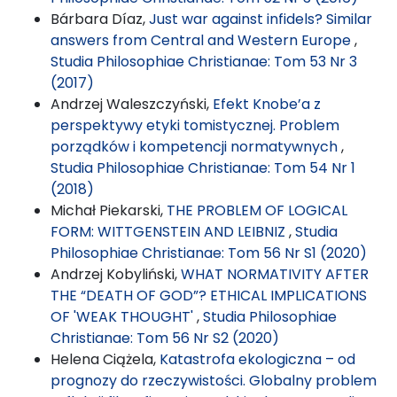
Bárbara Díaz,
Just war against infidels? Similar
answers from Central and Western Europe
,
Studia Philosophiae Christianae: Tom 53 Nr 3
(2017)
Andrzej Waleszczyński,
Efekt Knobe’a z
perspektywy etyki tomistycznej. Problem
porządków i kompetencji normatywnych
,
Studia Philosophiae Christianae: Tom 54 Nr 1
(2018)
Michał Piekarski,
THE PROBLEM OF LOGICAL
FORM: WITTGENSTEIN AND LEIBNIZ
,
Studia
Philosophiae Christianae: Tom 56 Nr S1 (2020)
Andrzej Kobyliński,
WHAT NORMATIVITY AFTER
THE “DEATH OF GOD”? ETHICAL IMPLICATIONS
OF 'WEAK THOUGHT'
,
Studia Philosophiae
Christianae: Tom 56 Nr S2 (2020)
Helena Ciążela,
Katastrofa ekologiczna – od
prognozy do rzeczywistości. Globalny problem