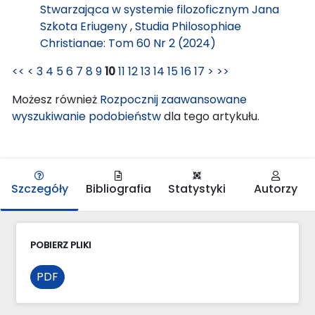
Stwarzająca w systemie filozoficznym Jana
Szkota Eriugeny
,
Studia Philosophiae
Christianae: Tom 60 Nr 2 (2024)
<<
<
3
4
5
6
7
8
9
10
11
12
13
14
15
16
17
>
>>
Możesz również
Rozpocznij zaawansowane
wyszukiwanie podobieństw
dla tego artykułu.
Szczegóły
Bibliografia
Statystyki
Autorzy
POBIERZ PLIKI
PDF