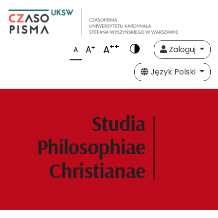
++
A
+
A
Zaloguj
A
Język Polski