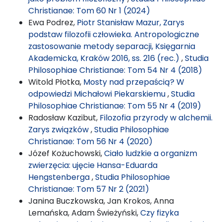
Christianae: Tom 60 Nr 1 (2024)
Ewa Podrez,
Piotr Stanisław Mazur, Zarys
podstaw filozofii człowieka. Antropologiczne
zastosowanie metody separacji, Księgarnia
Akademicka, Kraków 2016, ss. 216 (rec.)
,
Studia
Philosophiae Christianae: Tom 54 Nr 4 (2018)
Witold Płotka,
Mosty nad przepaścią? W
odpowiedzi Michałowi Piekarskiemu
,
Studia
Philosophiae Christianae: Tom 55 Nr 4 (2019)
Radosław Kazibut,
Filozofia przyrody w alchemii.
Zarys związków
,
Studia Philosophiae
Christianae: Tom 56 Nr 4 (2020)
Józef Kożuchowski,
Ciało ludzkie a organizm
zwierzęcia: ujęcie Hansa-Eduarda
Hengstenberga
,
Studia Philosophiae
Christianae: Tom 57 Nr 2 (2021)
Janina Buczkowska, Jan Krokos, Anna
Lemańska, Adam Świeżyński,
Czy fizyka