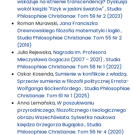
wskazuje na istnienie transcendencji? Dyskusja
wokół książki "Fizyk w jaskini światów"
,
Studia
Philosophiae Christianae: Tom 59 Nr 2 (2023)
Roman Murawski,
Jana Franciszka
Drewnowskiego filozofia matematyki i logiki
,
Studia Philosophiae Christianae: Tom 55 Nr 2
(2019)
Julia Rejewska,
Nagroda im. Profesora
Mieczysława Gogacza (2007 – 2021)
,
Studia
Philosophiae Christianae: Tom 58 Nr 1 (2022)
Oskar Kosenda,
Sumienie w konflikcie z władzą.
Sprzeciw sumienia w filozofii politycznej Ernsta-
Wolfganga Böckenfördego
,
Studia Philosophiae
Christianae: Tom 61 Nr 1 (2025)
Anna Lemańska,
W poszukiwaniu
przyrodniczego, filozoficznego i teologicznego
obrazu Wszechświata. Sylwetka naukowa
księdza Grzegorza Bugajaka
,
Studia
Philosophiae Christianae: Tom 56 Nr 4 (2020)