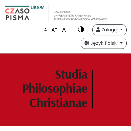
++
A
+
A
Zaloguj
A
Język Polski