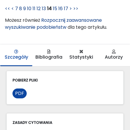
<<
<
7
8
9
10
11
12
13
14
15
16
17
>
>>
Możesz również
Rozpocznij zaawansowane
wyszukiwanie podobieństw
dla tego artykułu.
Szczegóły
Bibliografia
Statystyki
Autorzy
POBIERZ PLIKI
PDF
ZASADY CYTOWANIA