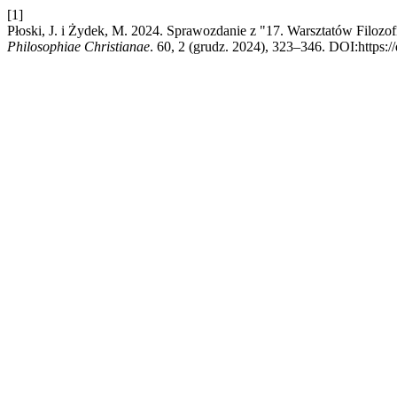
[1]
Płoski, J. i Żydek, M. 2024. Sprawozdanie z "17. Warsztatów Filozo
Philosophiae Christianae
. 60, 2 (grudz. 2024), 323–346. DOI:https:/