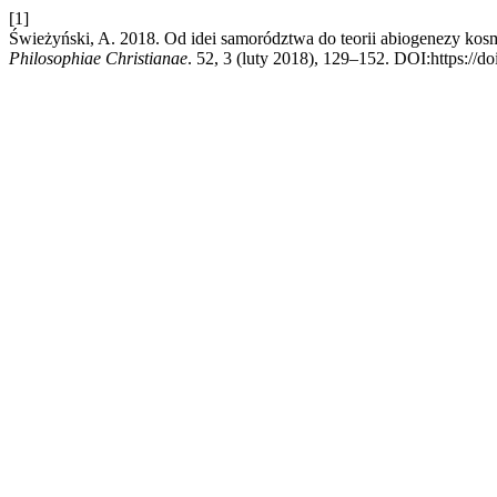
[1]
Świeżyński, A. 2018. Od idei samorództwa do teorii abiogenezy kosm
Philosophiae Christianae
. 52, 3 (luty 2018), 129–152. DOI:https://d