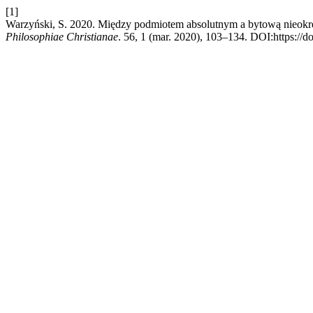
[1]
Warzyński, S. 2020. Między podmiotem absolutnym a bytową nieokre
Philosophiae Christianae
. 56, 1 (mar. 2020), 103–134. DOI:https://d