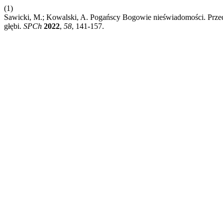
(1)
Sawicki, M.; Kowalski, A. Pogańscy Bogowie nieświadomości. Prze
głębi.
SPCh
2022
,
58
, 141-157.