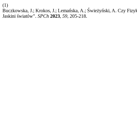
(1)
Buczkowska, J.; Krokos, J.; Lemańska, A.; Świeżyński, A. Czy Fizy
Jaskini światów".
SPCh
2023
,
59
, 205-218.