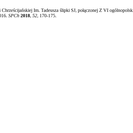
Chrześcijańskiej Im. Tadeusza ślipki SJ, połączonej Z VI ogólnopols
2016.
SPCh
2018
,
52
, 170-175.