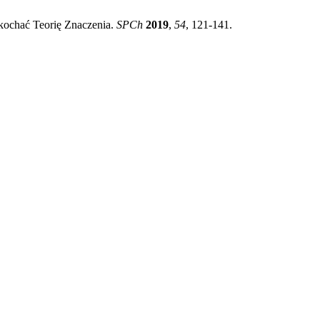
kochać Teorię Znaczenia.
SPCh
2019
,
54
, 121-141.