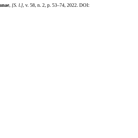
ianae
,
[S. l.]
, v. 58, n. 2, p. 53–74, 2022. DOI: