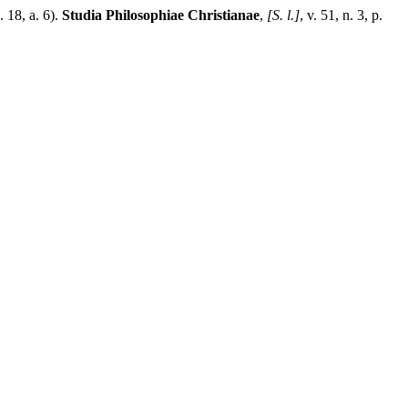
 18, a. 6).
Studia Philosophiae Christianae
,
[S. l.]
, v. 51, n. 3, p.