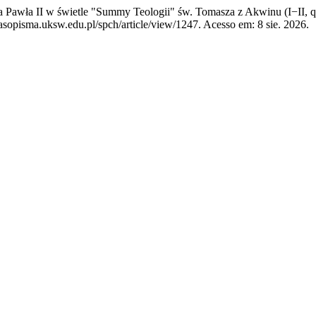
 Pawła II w świetle "Summy Teologii" św. Tomasza z Akwinu (I−II, q.
sopisma.uksw.edu.pl/spch/article/view/1247. Acesso em: 8 sie. 2026.