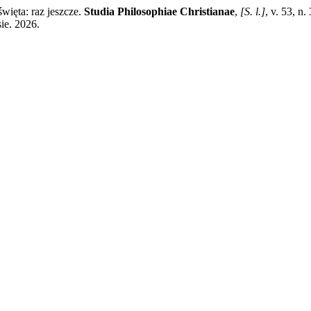
ęta: raz jeszcze.
Studia Philosophiae Christianae
,
[S. l.]
, v. 53, n
ie. 2026.