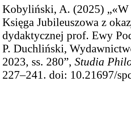
Kobyliński, A. (2025) „«W kr
Księga Jubileuszowa z okaz
dydaktycznej prof. Ewy Po
P. Duchliński, Wydawnic
2023, ss. 280”,
Studia Phil
227–241. doi: 10.21697/sp