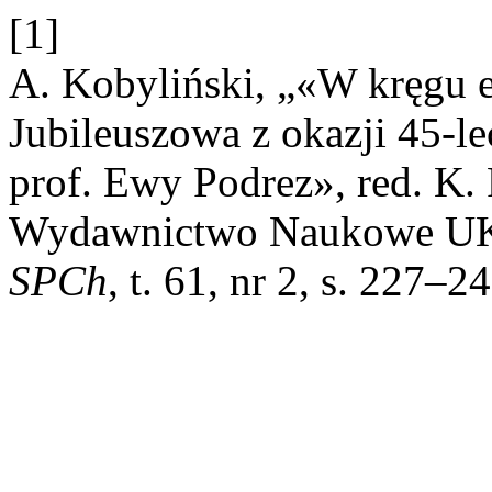
[1]
A. Kobyliński, „«W kręgu ety
Jubileuszowa z okazji 45-l
prof. Ewy Podrez», red. K.
Wydawnictwo Naukowe UKS
SPCh
, t. 61, nr 2, s. 227–2