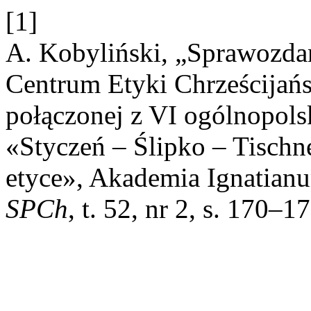
[1]
A. Kobyliński, „Sprawozdan
Centrum Etyki Chrześcijańsk
połączonej z VI ogólnopol
«Styczeń – Ślipko – Tischne
etyce», Akademia Ignatian
SPCh
, t. 52, nr 2, s. 170–1