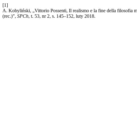
[1]
A. Kobyliński, „Vittorio Possenti, Il realismo e la fine della filoso
(rec.)”,
SPCh
, t. 53, nr 2, s. 145–152, luty 2018.