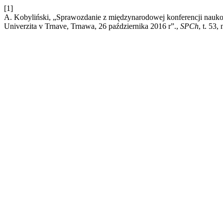
[1]
A. Kobyliński, „Sprawozdanie z międzynarodowej konferencji naukow
Univerzita v Trnave, Trnawa, 26 października 2016 r”.,
SPCh
, t. 53,