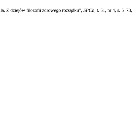
ala. Z dziejów filozofii zdrowego rozsądku”,
SPCh
, t. 51, nr 4, s. 5–73