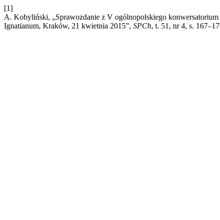
[1]
A. Kobyliński, „Sprawozdanie z V ogólnopolskiego konwersatorium z 
Ignatianum, Kraków, 21 kwietnia 2015”,
SPCh
, t. 51, nr 4, s. 167–1