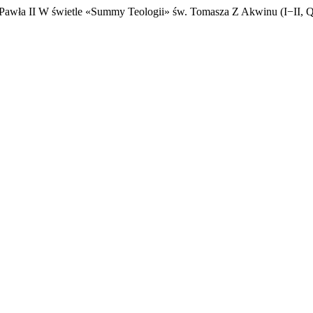
a Pawła II W świetle «Summy Teologii» św. Tomasza Z Akwinu (I−II, Q