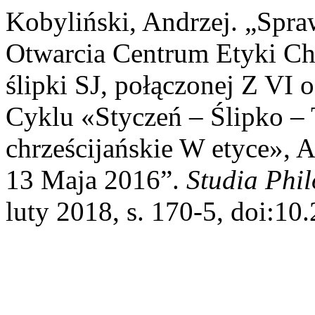
Kobyliński, Andrzej. „Spra
Otwarcia Centrum Etyki Chr
ślipki SJ, połączonej Z VI
Cyklu «Styczeń – Ślipko – T
chrześcijańskie W etyce»,
13 Maja 2016”.
Studia Phi
luty 2018, s. 170-5, doi:10