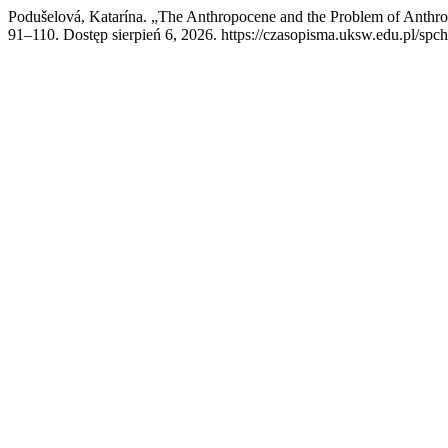
Podušelová, Katarína. „The Anthropocene and the Problem of Anthro
91–110. Dostęp sierpień 6, 2026. https://czasopisma.uksw.edu.pl/spch