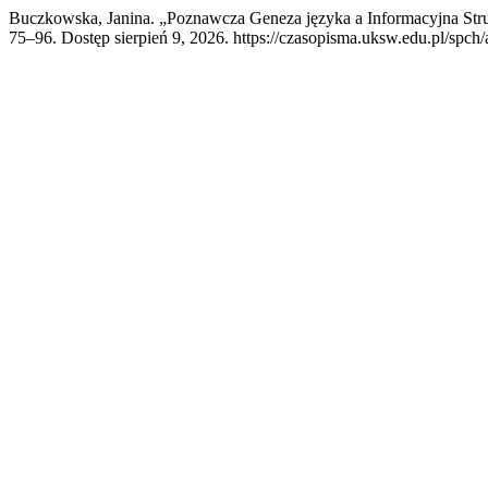
Buczkowska, Janina. „Poznawcza Geneza języka a Informacyjna Str
75–96. Dostęp sierpień 9, 2026. https://czasopisma.uksw.edu.pl/spch/a