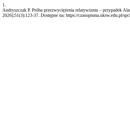
1.
Andryszczak P. Próba przezwyciężenia relatywizmu – przypadek Alasd
2026];51(3):123-37. Dostępne na: https://czasopisma.uksw.edu.pl/spc