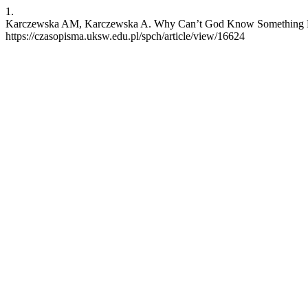
1.
Karczewska AM, Karczewska A. Why Can’t God Know Something But N
https://czasopisma.uksw.edu.pl/spch/article/view/16624