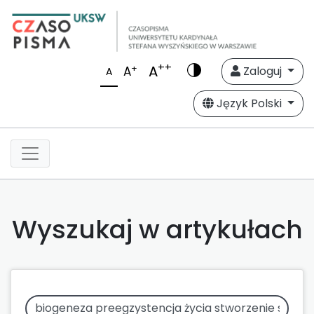
++
A
+
A
Zaloguj
A
Język Polski
Wyszukaj w artykułach