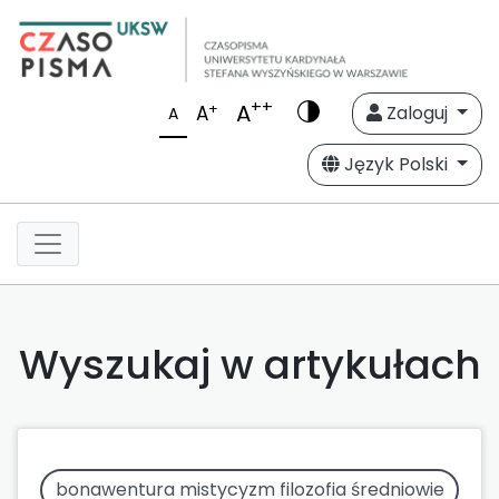
++
A
+
A
Zaloguj
A
Język Polski
Wyszukaj w artykułach