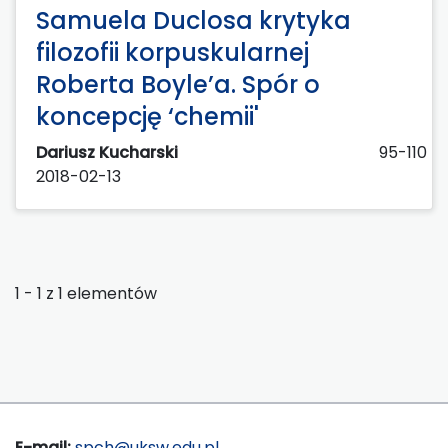
Samuela Duclosa krytyka
filozofii korpuskularnej
Roberta Boyle’a. Spór o
koncepcję ‘chemii'
Dariusz Kucharski
95-110
2018-02-13
1 - 1 z 1 elementów
E-mail:
spch@uksw.edu.pl