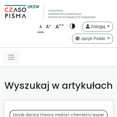
++
A
+
A
Zaloguj
A
Język Polski
Wyszukaj w artykułach