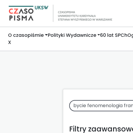
O czasopiśmie
Polityki Wydawnicze
60 lat SPCh
Og
X
Filtry zaawanso