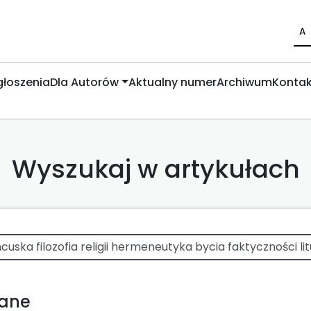
A
łoszenia
Dla Autorów
Aktualny numer
Archiwum
Kontak
Wyszukaj w artykułach
wane