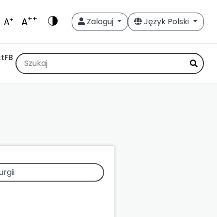
++
A
+
A
Zaloguj
Język Polski
t
FB