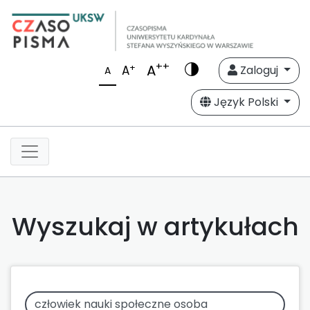
++
A
+
A
Zaloguj
A
Język Polski
Wyszukaj w artykułach