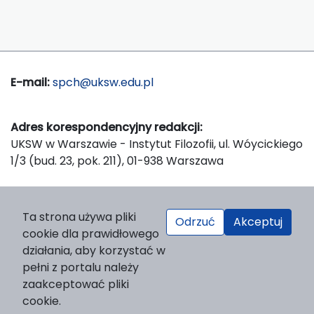
E-mail:
spch@uksw.edu.pl
Adres korespondencyjny redakcji:
UKSW w Warszawie - Instytut Filozofii, ul. Wóycickiego
1/3 (bud. 23, pok. 211), 01-938 Warszawa
Wydawca:
Ta strona używa pliki
Odrzuć
Akceptuj
Wydawnictwo Naukowe UKSW, ul. Dewajtis 5, domek
cookie dla prawidłowego
nr 2, 01-815 Warszawa
działania, aby korzystać w
Strona WWW Wydawnictwa
pełni z portalu należy
e-mail:
wydawnictwo@uksw.edu.pl
zaakceptować pliki
cookie.