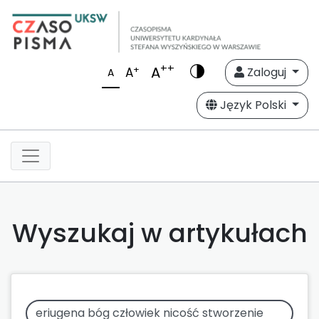
++
A
+
A
Zaloguj
A
Język Polski
Wyszukaj w artykułach