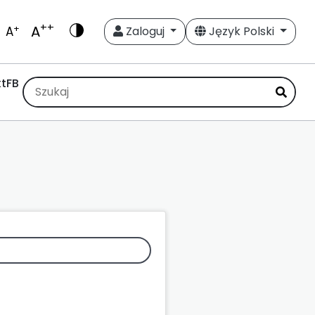
++
A
+
A
Zaloguj
Język Polski
t
FB