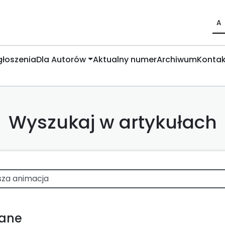
A
łoszenia
Dla Autorów
Aktualny numer
Archiwum
Kontak
Wyszukaj w artykułach
wane