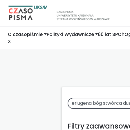
O czasopiśmie
Polityki Wydawnicze
60 lat SPCh
Og
X
Filtry zaawanso