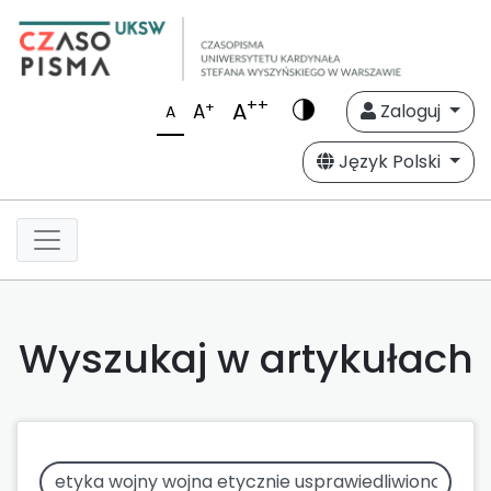
++
A
+
A
Zaloguj
A
Język Polski
Wyszukaj w artykułach