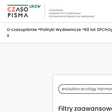
O czasopiśmie
Polityki Wydawnicze
60 lat SPCh
Og
X
Filtry zaawanso