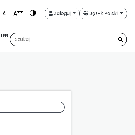
++
A
+
A
Zaloguj
Język Polski
t
FB