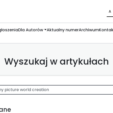
A
łoszenia
Dla Autorów
Aktualny numer
Archiwum
Kontak
Wyszukaj w artykułach
wane