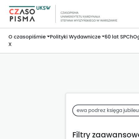
O czasopiśmie
Polityki Wydawnicze
60 lat SPCh
Og
X
Filtry zaawanso