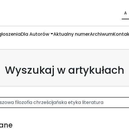
A
łoszenia
Dla Autorów
Aktualny numer
Archiwum
Kontak
Wyszukaj w artykułach
wane