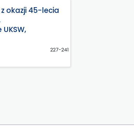
 z okazji 45-lecia
.
e UKSW,
227-241