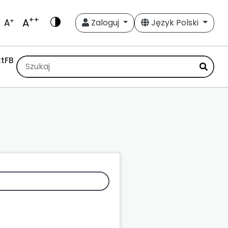
++
A
+
A
Zaloguj
Język Polski
t
FB