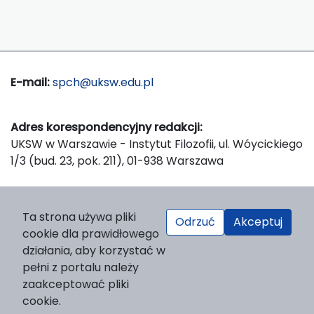
E-mail:
spch@uksw.edu.pl
Adres korespondencyjny redakcji:
UKSW w Warszawie - Instytut Filozofii, ul. Wóycickiego
1/3 (bud. 23, pok. 211), 01-938 Warszawa
Wydawca:
Ta strona używa pliki
Odrzuć
Akceptuj
Wydawnictwo Naukowe UKSW, ul. Dewajtis 5, domek
cookie dla prawidłowego
nr 2, 01-815 Warszawa
działania, aby korzystać w
Strona WWW Wydawnictwa
pełni z portalu należy
e-mail:
wydawnictwo@uksw.edu.pl
zaakceptować pliki
cookie.