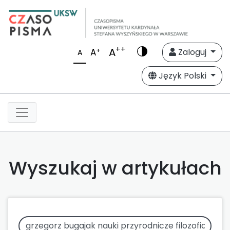
++
A
+
A
Zaloguj
A
Język Polski
Wyszukaj w artykułach