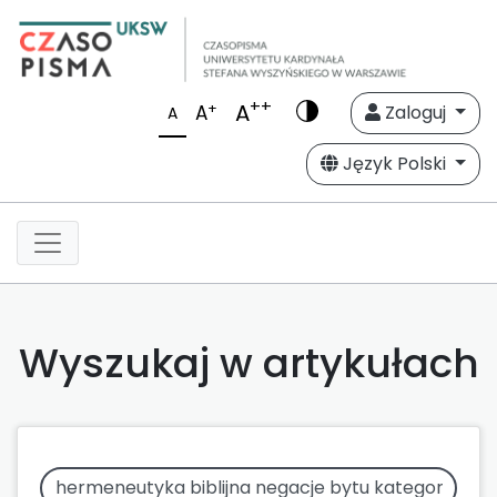
++
A
+
A
Zaloguj
A
Język Polski
Wyszukaj w artykułach