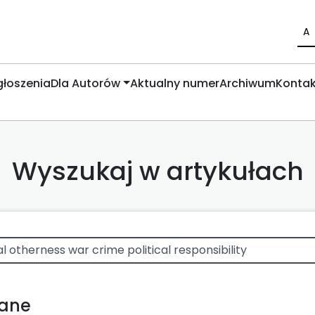
A
łoszenia
Dla Autorów
Aktualny numer
Archiwum
Kontak
Wyszukaj w artykułach
wane