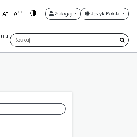
++
A
+
A
Zaloguj
Język Polski
t
FB