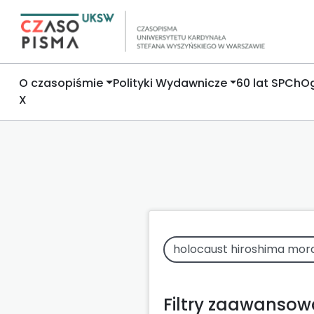
O czasopiśmie
Polityki Wydawnicze
60 lat SPCh
Og
X
Filtry zaawanso