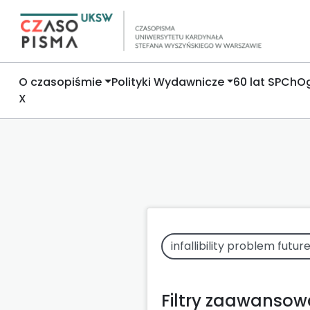
O czasopiśmie
Polityki Wydawnicze
60 lat SPCh
Og
X
Filtry zaawanso