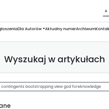
A
łoszenia
Dla Autorów
Aktualny numer
Archiwum
Kontak
Wyszukaj w artykułach
wane