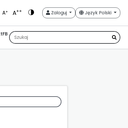
++
A
+
A
Zaloguj
Język Polski
t
FB