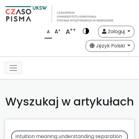
++
A
+
A
Zaloguj
A
Język Polski
Wyszukaj w artykułach