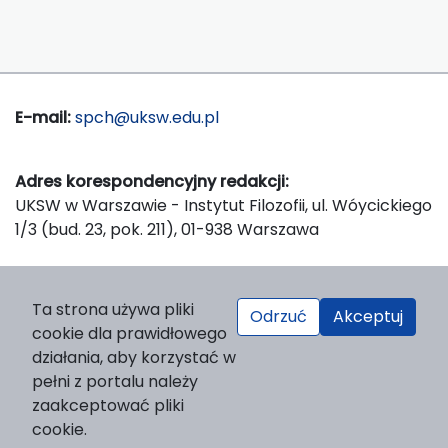
E-mail:
spch@uksw.edu.pl
Adres korespondencyjny redakcji:
UKSW w Warszawie - Instytut Filozofii, ul. Wóycickiego
1/3 (bud. 23, pok. 211), 01-938 Warszawa
Wydawca:
Ta strona używa pliki
Odrzuć
Akceptuj
Wydawnictwo Naukowe UKSW, ul. Dewajtis 5, domek
cookie dla prawidłowego
nr 2, 01-815 Warszawa
działania, aby korzystać w
Strona WWW Wydawnictwa
pełni z portalu należy
e-mail:
wydawnictwo@uksw.edu.pl
zaakceptować pliki
cookie.