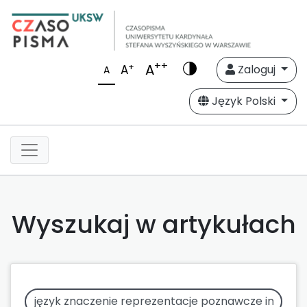
++
A
+
A
Zaloguj
A
Język Polski
Wyszukaj w artykułach