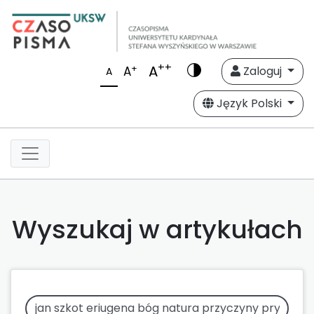
++
A
+
A
Zaloguj
A
Język Polski
Wyszukaj w artykułach