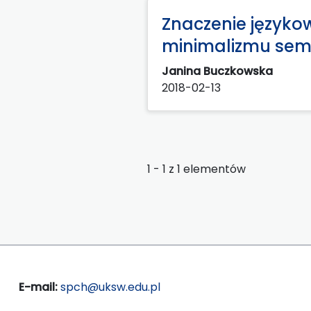
Znaczenie językow
minimalizmu se
Janina Buczkowska
2018-02-13
1 - 1 z 1 elementów
E-mail:
spch@uksw.edu.pl