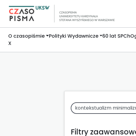
O czasopiśmie
Polityki Wydawnicze
60 lat SPCh
Og
X
Filtry zaawanso