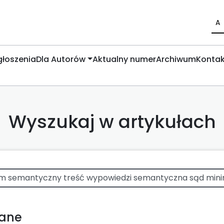
A
łoszenia
Dla Autorów
Aktualny numer
Archiwum
Kontak
Wyszukaj w artykułach
wane