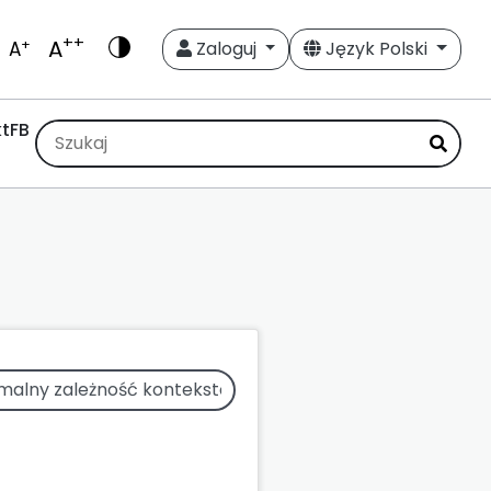
++
A
+
A
Zaloguj
Język Polski
t
FB