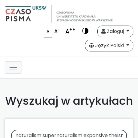
++
A
+
A
Zaloguj
A
Język Polski
Wyszukaj w artykułach