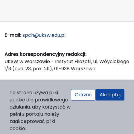
E-mail:
spch@uksw.edu.pl
Adres korespondencyjny redakcji:
UKSW w Warszawie - Instytut Filozofii, ul. Wóycickiego
1/3 (bud. 23, pok. 211), 01-938 Warszawa
Wydawca:
Ta strona używa pliki
Odrzuć
Akceptuj
Wydawnictwo Naukowe UKSW, ul. Dewajtis 5, domek
cookie dla prawidłowego
nr 2, 01-815 Warszawa
działania, aby korzystać w
Strona WWW Wydawnictwa
pełni z portalu należy
e-mail:
wydawnictwo@uksw.edu.pl
zaakceptować pliki
cookie.