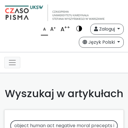
++
A
+
A
Zaloguj
A
Język Polski
Wyszukaj w artykułach