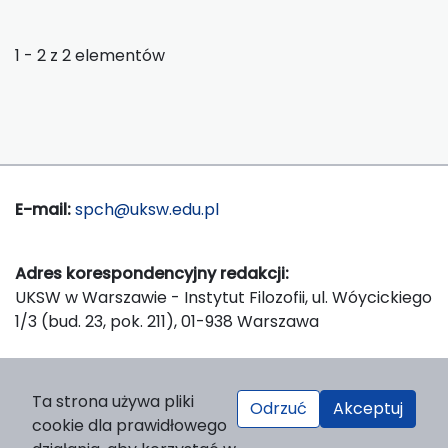
1 - 2 z 2 elementów
E-mail:
spch@uksw.edu.pl
Adres korespondencyjny redakcji:
UKSW w Warszawie - Instytut Filozofii, ul. Wóycickiego
1/3 (bud. 23, pok. 211), 01-938 Warszawa
Wydawca:
Ta strona używa pliki
Odrzuć
Akceptuj
Wydawnictwo Naukowe UKSW, ul. Dewajtis 5, domek
cookie dla prawidłowego
nr 2, 01-815 Warszawa