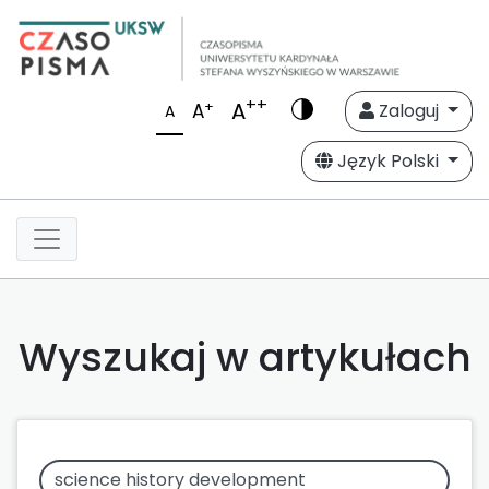
++
A
+
A
Zaloguj
A
Język Polski
Wyszukaj w artykułach