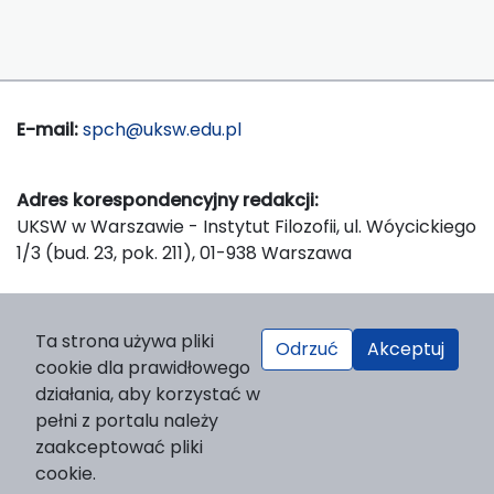
E-mail:
spch@uksw.edu.pl
Adres korespondencyjny redakcji:
UKSW w Warszawie - Instytut Filozofii, ul. Wóycickiego
1/3 (bud. 23, pok. 211), 01-938 Warszawa
Wydawca:
Ta strona używa pliki
Odrzuć
Akceptuj
Wydawnictwo Naukowe UKSW, ul. Dewajtis 5, domek
cookie dla prawidłowego
nr 2, 01-815 Warszawa
działania, aby korzystać w
Strona WWW Wydawnictwa
pełni z portalu należy
e-mail:
wydawnictwo@uksw.edu.pl
zaakceptować pliki
cookie.