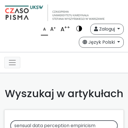
++
A
+
A
Zaloguj
A
Język Polski
Wyszukaj w artykułach